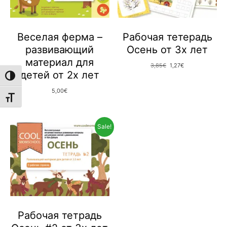
Веселая ферма –
Рабочая тетерадь
развивающий
Осень от 3х лет
материал для
Original price was: 3,
Current price is:
3,85
€
1,27
€
детей от 2х лет
TOGGLE HIGH CONTRAST
5,00
€
TOGGLE FONT SIZE
Sale!
Рабочая тетрадь