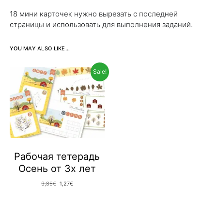
18 мини карточек нужно вырезать с последней
страницы и использовать для выполнения заданий.
YOU MAY ALSO LIKE…
Sale!
Рабочая тетерадь
Осень от 3х лет
Original price was: 3,85€.
Current price is: 1,27€.
3,85
€
1,27
€