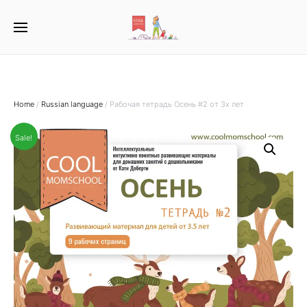
Home
/
Russian language
/ Рабочая тетрадь Осень #2 от 3х лет
Sale!