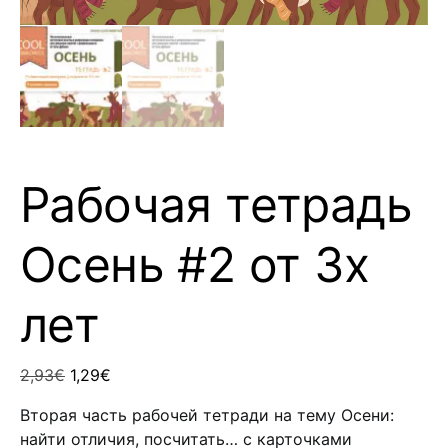
Рабочая тетрадь
Осень #2 от 3х
лет
Original price was: 2,93€.
Current price is: 1,29€.
2,93
€
1,29
€
Вторая часть рабочей тетради на тему Осени:
найти отличия, посчитать… с карточками