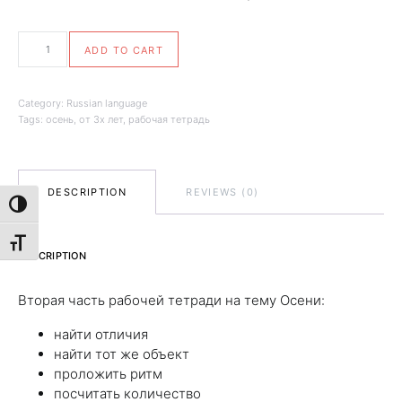
Рабочая тетрадь Осень #2 от 3х лет quantity
ADD TO CART
Category:
Russian language
Tags:
осень
,
от 3х лет
,
рабочая тетрадь
DESCRIPTION
REVIEWS (0)
TOGGLE HIGH CONTRAST
TOGGLE FONT SIZE
DESCRIPTION
Вторая часть рабочей тетради на тему Осени:
найти отличия
найти тот же объект
проложить ритм
посчитать количество