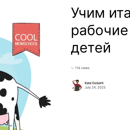
Учим ит
рабочие
детей
114 views
Kate Doberti
July 24, 2025