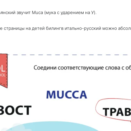
янский звучит Muca (мука с ударением на У).
е страницы на детей билингв итально-русский можно абсо