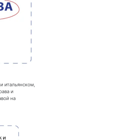
и итальянском,
рава и
авой на